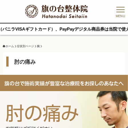
MENU
トカード）、PayPayデジタル商品券は当院で使えます｜他の支払
ホーム
症状別ページ
腕
肘の痛み