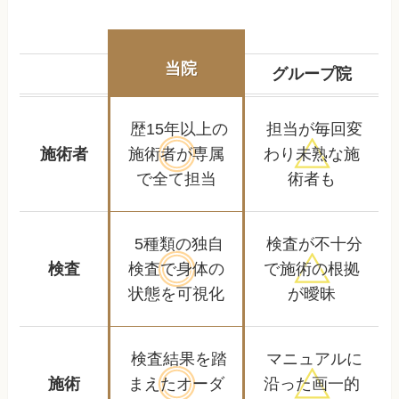
当院
グループ院
歴15年以上の
担当が毎回変
施術者
施術者が
専属
わり
未熟な施
で全て担当
術者も
5種類の独自
検査が不十分
検査
検査で
身体の
で
施術の根拠
状態を可視化
が曖昧
検査結果を踏
マニュアルに
施術
まえた
オーダ
沿った
画一的