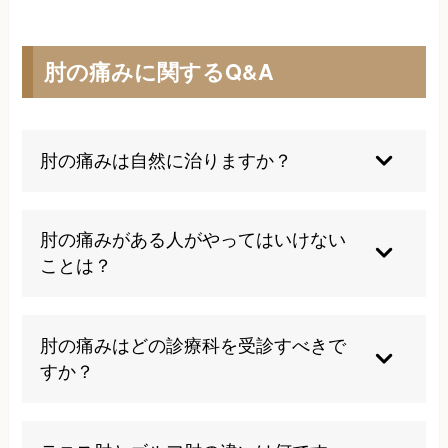
肘の痛みに関するQ&A
肘の痛みは自然に治りますか？
軽度のテニス肘やゴルフ肘であれば、適切な安静
と生活習慣の改善により6か月から1年程度で自然
肘の痛みがある人がやってはいけない
治癒することがあります。しかし、症状が慢性化
ことは？
している場合や日常生活に支障をきたしている場
合は、専門的な治療が必要になることが多いで
痛みを我慢して無理に動かし続けることは絶対に
す。
避けてください。また、テニスやゴルフなどの原
肘の痛みはどの診療科を受診すべきで
因となった動作の継続、重い荷物の持ち上げ、肘
すか？
をついてパソコン作業をする姿勢も症状を悪化さ
せます。自己判断でのマッサージも炎症を強める
まずは整形外科を受診することをお勧めします。
可能性があります。
神経の圧迫が疑われる場合は神経内科、リウマチ