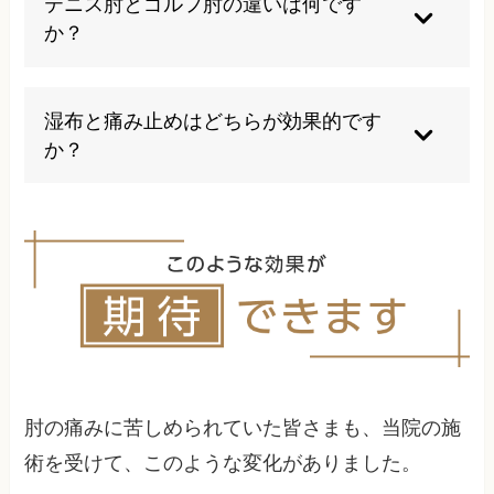
テニス肘とゴルフ肘の違いは何です
などの膠原病が考えられる場合はリウマチ科での
か？
診察も必要になることがあります。症状や原因に
よって適切な診療科を選択することが重要です。
テニス肘は肘の外側が痛む外側上顆炎で、手首を
反らす筋肉の炎症が原因です。一方、ゴルフ肘は
湿布と痛み止めはどちらが効果的です
肘の内側が痛む内側上顆炎で、手首を曲げる筋肉
か？
の炎症によるものです。症状の現れる場所と関連
する筋肉が異なりますが、治療方法は類似してい
急性期の炎症が強い時期は湿布の方が局所的に作
ます。
用するため効果的です。全身の痛みが強い場合や
湿布でかぶれやすい方は内服薬が適しています。
ただし、どちらも対症療法であり、根本的な改善
のためには原因に対するアプローチが必要です。
肘の痛みに苦しめられていた皆さまも、当院の施
術を受けて、このような変化がありました。