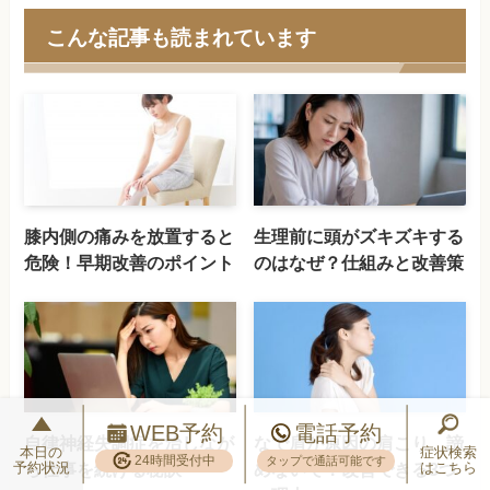
こんな記事も読まれています
膝内側の痛みを放置すると
生理前に頭がズキズキする
危険！早期改善のポイント
のはなぜ？仕組みと改善策
WEB予約
電話予約
自律神経失調症を治しなが
なで肩が原因の肩こり、諦
本日の
症状検索
24時間受付中
タップで通話可能です
予約状況
はこちら
ら仕事を続ける秘訣
めないで！改善できる3つ