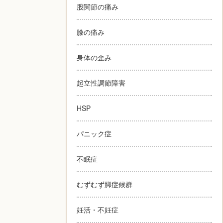
股関節の痛み
膝の痛み
身体の歪み
起立性調節障害
HSP
パニック症
不眠症
むずむず脚症候群
妊活・不妊症