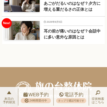
あごがだるいのはなぜ？夕方に
増える重だるさの正体とは
2026年8月5日
耳の前が痛いのはなぜ？会話中
に多い意外な原因とは
WEB予約
電話予約
本日の
症状検索
24時間受付中
タップで通話可能です
予約状況
はこちら
住所