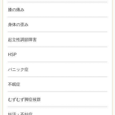
膝の痛み
身体の歪み
起立性調節障害
HSP
パニック症
不眠症
むずむず脚症候群
妊活・不妊症