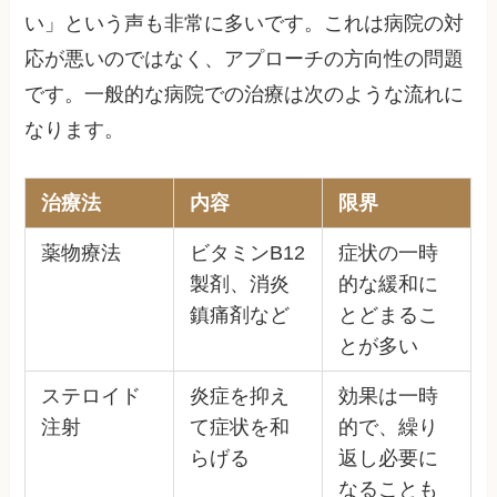
い」という声も非常に多いです。これは病院の対
応が悪いのではなく、アプローチの方向性の問題
です。一般的な病院での治療は次のような流れに
なります。
治療法
内容
限界
薬物療法
ビタミンB12
症状の一時
製剤、消炎
的な緩和に
鎮痛剤など
とどまるこ
とが多い
ステロイド
炎症を抑え
効果は一時
注射
て症状を和
的で、繰り
らげる
返し必要に
なることも