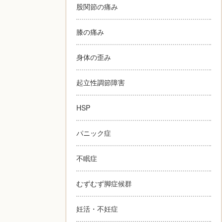
股関節の痛み
膝の痛み
身体の歪み
起立性調節障害
HSP
パニック症
不眠症
むずむず脚症候群
妊活・不妊症