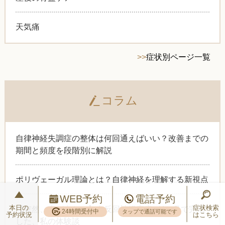
天気痛
>>
症状別ページ一覧
コラム
自律神経失調症の整体は何回通えばいい？改善までの
期間と頻度を段階別に解説
ポリヴェーガル理論とは？自律神経を理解する新視点
WEB予約
電話予約
本日の
症状検索
【突然、声が出ない】左反回神経麻痺が4か月で完治
24時間受付中
タップで通話可能です
予約状況
はこちら
した、私の体験談