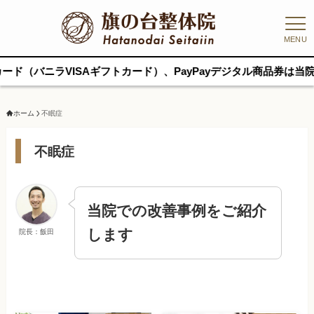
MENU
ラVISAギフトカード）、PayPayデジタル商品券は当院で使え
ホーム
不眠症
不眠症
当院での改善事例をご紹介
します
院長：飯田